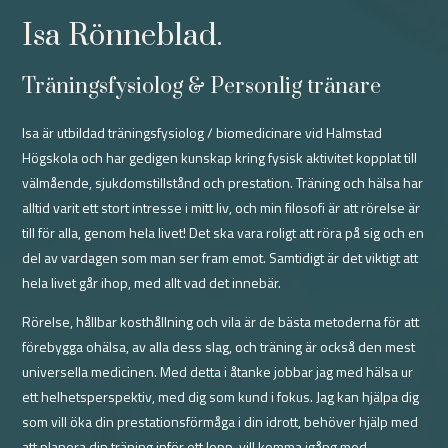
Isa Rönneblad.
Träningsfysiolog & Personlig tränare
Isa är utbildad träningsfysiolog / biomedicinare vid Halmstad
Högskola och har gedigen kunskap kring fysisk aktivitet kopplat till
välmående, sjukdomstillstånd och prestation. Träning och hälsa har
alltid varit ett stort intresse i mitt liv, och min filosofi är att rörelse är
till för alla, genom hela livet! Det ska vara roligt att röra på sig och en
del av vardagen som man ser fram emot. Samtidigt är det viktigt att
hela livet går ihop, med allt vad det innebär.
Rörelse, hållbar kosthållning och vila är de bästa metoderna för att
förebygga ohälsa, av alla dess slag, och träning är också den mest
universella medicinen. Med detta i åtanke jobbar jag med hälsa ur
ett helhetsperspektiv, med dig som kund i fokus. Jag kan hjälpa dig
som vill öka din prestationsförmåga i din idrott, behöver hjälp med
att planera din träning inför ett lopp, vill komma igång med